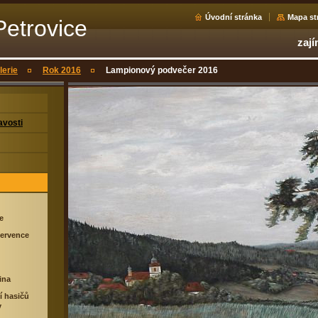
Úvodní stránka
Mapa st
Petrovice
zají
lerie
Rok 2016
Lampionový podvečer 2016
avosti
ie
července
ina
í hasičů
y