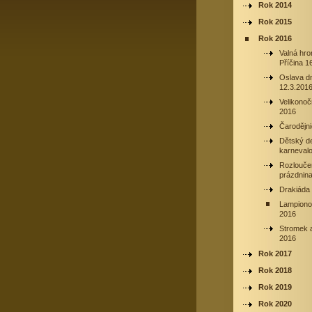
Rok 2014
Rok 2015
Rok 2016
Valná hr
Příčina 1
Oslava d
12.3.201
Velikonoč
2016
Čarodějni
Dětský d
karnevalo
Rozlouče
prázdnin
Drakiáda
Lampiono
2016
Stromek 
2016
Rok 2017
Rok 2018
Rok 2019
Rok 2020