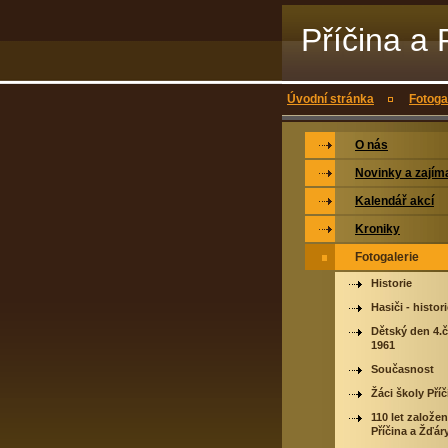
Příčina a 
Úvodní stránka
Fotoga
O nás
Novinky a zajím
Kalendář akcí
Kroniky
Fotogalerie
Historie
Hasiči - histor
Dětský den 4.
1961
Současnost
Žáci školy Příč
110 let založen
Příčina a Žďár