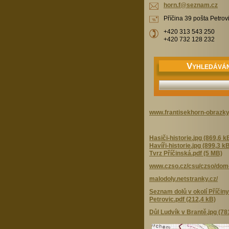
horn.f@s
eznam.cz
Příčina 39 pošta Petrov
+420 313 543 250
+420 732 128 232
V
YHLEDÁVÁN
www.frantisekhorn-obrazky
Hasiči-historie.jpg (869,6 k
Havíři-historie.jpg (899,3 k
Tvrz Příčinská.pdf (5 MB)
www.czso.cz/csu/czso/dom
malodoly.netstranky.cz/
Seznam dolů v okolí Příčiny
Petrovic.pdf (212,4 kB)
Důl Ludvík v Brantě.jpg (78