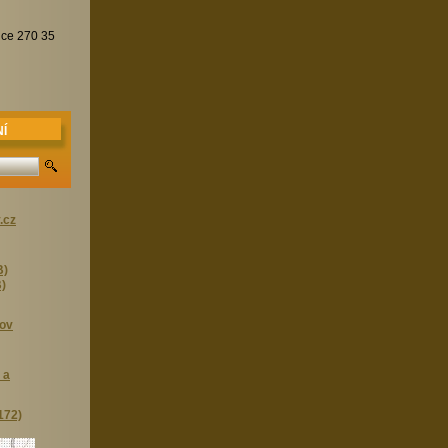
ice 270 35
Í
.cz
B)
B)
ov
 a
172)