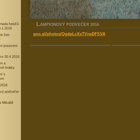
L
omada hasičů
AMPIONOVÝ PODVEČER 2016
6.1.2016
goo.gl/photos/QgdpLcXxTVneDFSVA
ne žen
6
ní posezení
ce 30.4.2016
en a
vé hrátky
ní s
ami
 2016
vý podvečer
a Mikuláš