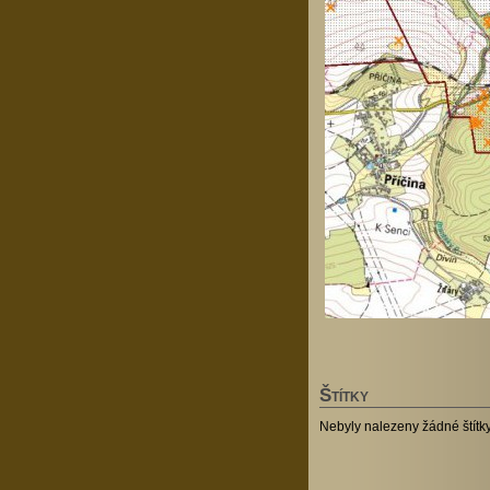
Š
TÍTKY
Nebyly nalezeny žádné štítky